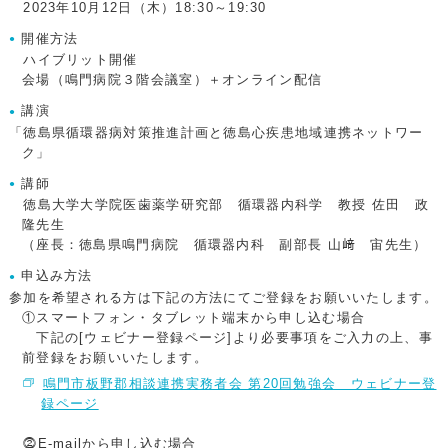
2023年10月12日（木）18:30～19:30
開催方法
ハイブリット開催
会場（鳴門病院３階会議室）＋オンライン配信
講演
「徳島県循環器病対策推進計画と徳島心疾患地域連携ネットワー
ク」
講師
徳島大学大学院医歯薬学研究部 循環器内科学 教授 佐田 政
隆先生
（座長：徳島県鳴門病院 循環器内科 副部長 山﨑 宙先生）
申込み方法
参加を希望される方は下記の方法にてご登録をお願いいたします。
①スマートフォン・タブレット端末から申し込む場合
下記の[ウェビナー登録ページ]より必要事項をご入力の上、事
前登録をお願いいたします。
鳴門市板野郡相談連携実務者会 第20回勉強会 ウェビナー登
録ページ
⓶E-mailから申し込む場合