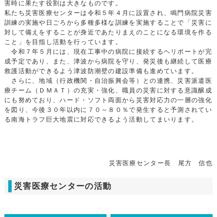
害時に果たす役割は大きなものです。
私たち災害医療センターは令和５年４月に設置され、鳴門病院災害
訓練の実施や日ごろから多種多様な訓練を実施することで「災害に
対して備えをすることが身近であたりまえのことになる環境を作る
こと」を目指し活動を行っています。
令和７年５月には、現在工事中の病院に接続するヘリポートが完
成予定であり、また、津波から病院を守り、発災後も継続して医療
救護活動ができるよう津波防潮壁の建設準備も進めています。
さらに、地域（行政機関・自治振興会等）との連携、災害派遣医
療チーム（ＤＭＡＴ）の充実・強化、職員の災害に対する意識醸成
にも努めており、ハード・ソフト両面から災害対応力の一層の強化
を図り、今後３０年以内に７０～８０％で発生すると予測されてい
る南海トラフ巨大地震に対応できるよう活動してまいります。
災害医療センター長 尾方 信也
災害医療センターの活動