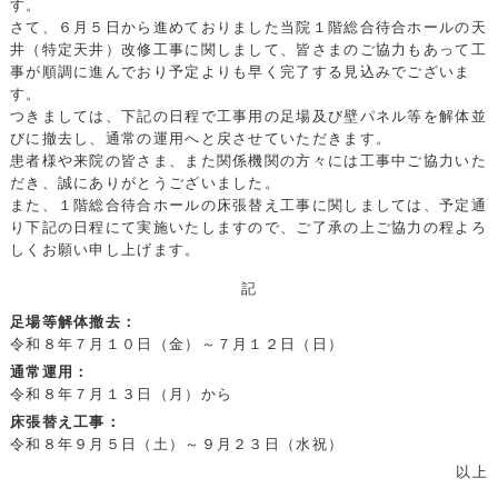
す。
さて、６月５日から進めておりました当院１階総合待合ホールの天
井（特定天井）改修工事に関しまして、皆さまのご協力もあって工
事が順調に進んでおり予定よりも早く完了する見込みでございま
す。
つきましては、下記の日程で工事用の足場及び壁パネル等を解体並
びに撤去し、通常の運用へと戻させていただきます。
患者様や来院の皆さま、また関係機関の方々には工事中ご協力いた
だき、誠にありがとうございました。
また、１階総合待合ホールの床張替え工事に関しましては、予定通
り下記の日程にて実施いたしますので、ご了承の上ご協力の程よろ
しくお願い申し上げます。
記
足場等解体撤去：
令和８年７月１０日（金）～７月１２日（日）
通常運用：
令和８年７月１３日（月）から
床張替え工事：
令和８年９月５日（土）～９月２３日（水祝）
以上