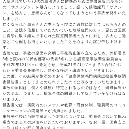
入院されていた70代の患者さんに解熱のために副腎皮質ホルモン
の「サクシゾン」を処方しようとして、誤って筋弛緩剤「サクシ
ン」を処方し、患者さんが亡くなってしまうという事故が発生いた
しました。
亡くなられた患者さんご本人ならびにご遺族に対してはもちろんの
こと、当院を信頼していただいていた地域住民の方々、更には医療
に真摯に取り組んで来られた医療関係者の方々に対し、多大なご迷
惑とご心配をお掛けいたしましたことを心よりお詫び申し上げま
す。
当院では、事故の原因を究明し再発防止策を立てるため、外部委員
3名と院内の関係各部署の代表5名による誤投薬事故調査委員会を
平成20年12月3日に発足させ、平成21年7月27日までの合計7回に
わたる委員会を開催し、熱心な検討・議論をいただきました。
この度、その結果が別添のとおり「健康保険鳴門病院誤投薬事故調
査報告書」としてまとめられましたので公表させていただきます。
事故の原因は、個人や職種に特定されるものではなく、組織体制や
システム、つまりは、病院全体の問題として捉えていかなければな
りません。
報告書では、病院内のシステムや教育・研修体制、職員間のコミュ
ニケーションの問題等々が指摘されました。
事故発生後に当院で策定した対策については、委員会において概ね
妥当であるとの評価をいただいておりますが、なお一層、医療安全
に取り組んで行く所存であります。