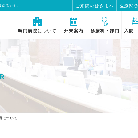
ご来院の皆さまへ
医療関
援病院です。
鳴門病院について
外来案内
診療科・部門
入院
OR
用について