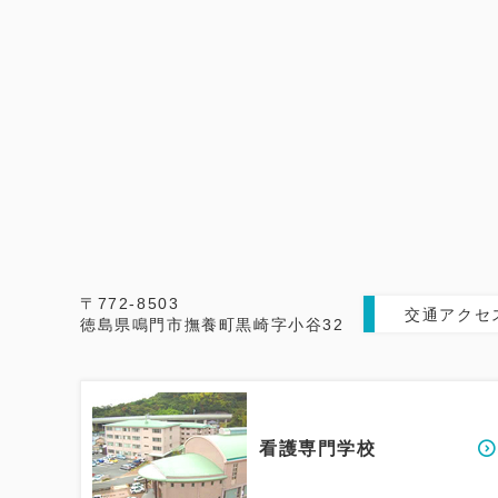
〒772-8503
交通アクセ
徳島県鳴門市撫養町黒崎字小谷32
看護専門学校