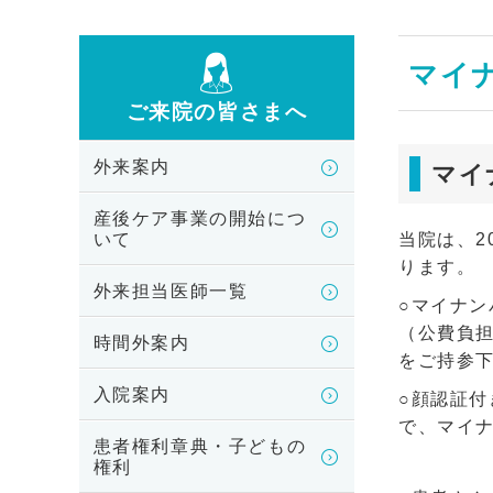
マイ
ご来院の皆さまへ
外来案内
マイ
産後ケア事業の開始につ
いて
当院は、2
ります。
外来担当医師一覧
○マイナ
（公費負
時間外案内
をご持参
入院案内
○顔認証
で、マイ
患者権利章典・子どもの
権利