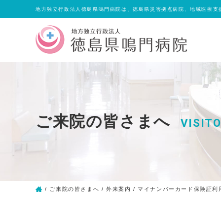
地方独立行政法人徳島県鳴門病院は、徳島県災害拠点病院、地域医療支
ご来院の皆さまへ
VISIT
/
ご来院の皆さまへ
/
外来案内
/
マイナンバーカード保険証利