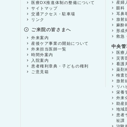
産婦
医療DX推進体制の整備について
眼科
サイトマップ
耳鼻
交通アクセス・駐車場
放射
リンク
麻酔
ご来院の皆さまへ
形成
救急
外来案内
産後ケア事業の開始について
中央管
外来担当医師一覧
医療
時間外案内
災害
入院案内
看護
患者権利章典・子どもの権利
薬剤
ご意見箱
検査
放射
リハ
栄養
外来
助産
地域
患者
祉課
治験