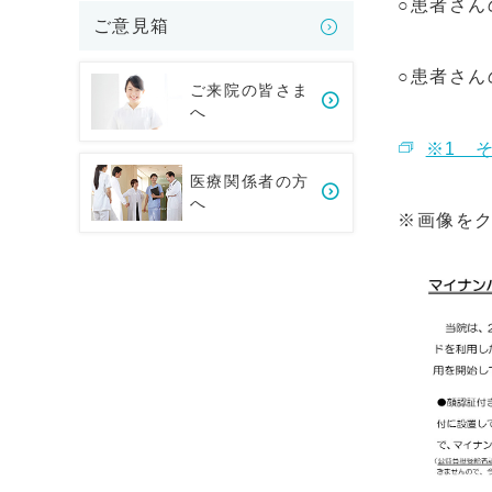
○患者さ
ご意見箱
○患者さ
ご来院の皆さま
へ
※1 
医療関係者の方
へ
※画像を