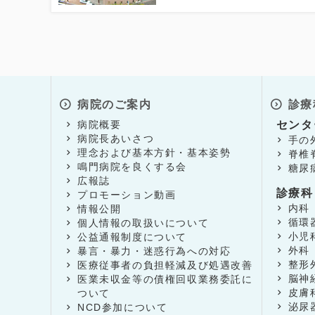
病院のご案内
診療
病院概要
センタ
病院長あいさつ
手の
理念および基本方針・基本姿勢
脊椎
鳴門病院を良くする会
糖尿
広報誌
診療科
プロモーション動画
内科
情報公開
循環
個人情報の取扱いについて
小児
公益通報制度について
外科
暴言・暴力・迷惑行為への対応
整形
医療従事者の負担軽減及び処遇改善
脳神
医業未収金等の債権回収業務委託に
皮膚
ついて
泌尿
NCD参加について