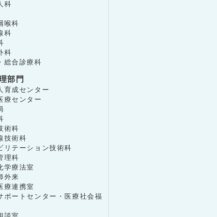
人科
咽喉科
線科
科
外科
・総合診療科
理部門
人育成センター
医療センター
局
科
技術科
線技術科
ビリテーション技術科
管理科
化学療法室
師外来
医療連携室
サポートセンター・医療社会福
相談室