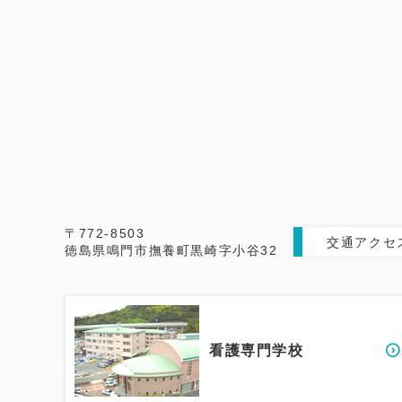
〒772-8503
交通アクセ
徳島県鳴門市撫養町黒崎字小谷32
看護専門学校