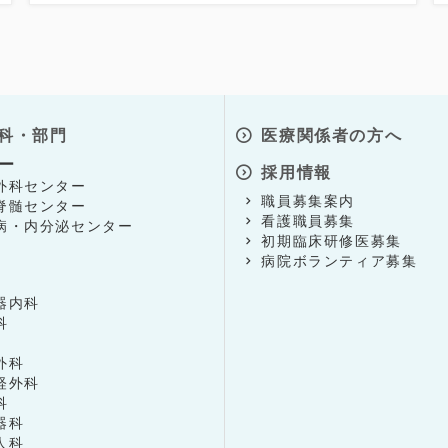
科・部門
医療関係者の方へ
ー
採用情報
外科センター
職員募集案内
脊髄センター
看護職員募集
病・内分泌センター
初期臨床研修医募集
病院ボランティア募集
器内科
科
外科
経外科
科
器科
人科