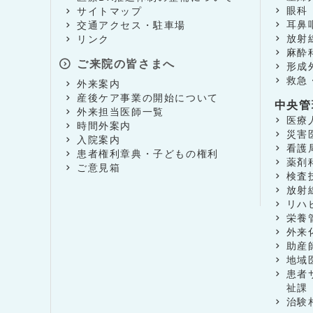
眼科
サイトマップ
耳鼻
交通アクセス・駐車場
放射
リンク
麻酔
ご来院の皆さまへ
形成
救急
外来案内
産後ケア事業の開始について
中央管
外来担当医師一覧
医療
時間外案内
災害
入院案内
看護
患者権利章典・子どもの権利
薬剤
ご意見箱
検査
放射
リハ
栄養
外来
助産
地域
患者
祉課
治験