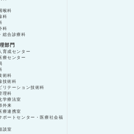
咽喉科
線科
科
外科
・総合診療科
理部門
人育成センター
医療センター
局
科
技術科
線技術科
ビリテーション技術科
管理科
化学療法室
師外来
医療連携室
サポートセンター・医療社会福
相談室