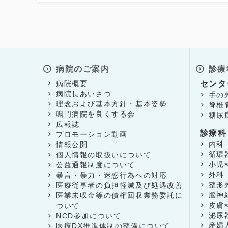
病院のご案内
診療
病院概要
センタ
病院長あいさつ
手の
理念および基本方針・基本姿勢
脊椎
鳴門病院を良くする会
糖尿
広報誌
診療科
プロモーション動画
内科
情報公開
循環
個人情報の取扱いについて
小児
公益通報制度について
外科
暴言・暴力・迷惑行為への対応
整形
医療従事者の負担軽減及び処遇改善
脳神
医業未収金等の債権回収業務委託に
皮膚
ついて
泌尿
NCD参加について
産婦
医療DX推進体制の整備について