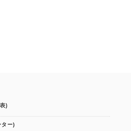
表)
ンター)