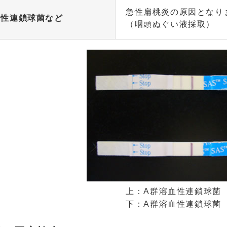
急性扁桃炎の原因となり
血性連鎖球菌など
（咽頭ぬぐい液採取）
上：A群溶血性連鎖球菌
下：A群溶血性連鎖球菌