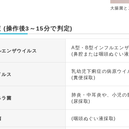
大腸菌と
 (操作後3～15分で判定)
A型・B型インフルエン
ルエンザウイルス
(鼻腔または咽頭ぬぐい液
乳幼児下痢症の病原ウイ
イルス
(糞便採取)
肺炎・中耳炎や、小児の
ネラ菌
(尿採取)
菌
(咽頭ぬぐい液採取)