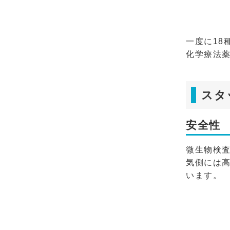
一度に1
化学療法
スタ
安全性
微生物検
気側には
います。