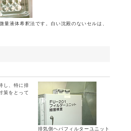
た微量液体希釈法です。白い沈殿のないセルは、
持し、特に排
対策をとって
排気側ヘパフィルターユニット