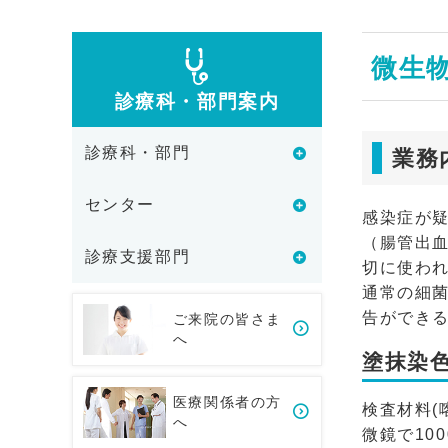
微生
診療科・部門案内
診療科・部門
業務
センター
感染症が
（腸管出血
診療支援部門
切に使わ
通常の細菌
告ができ
ご来院の皆さま
へ
塗抹染
医療関係者の方
検査材料(
へ
微鏡で10