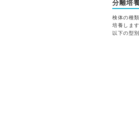
分離培
検体の種
培養します
以下の型