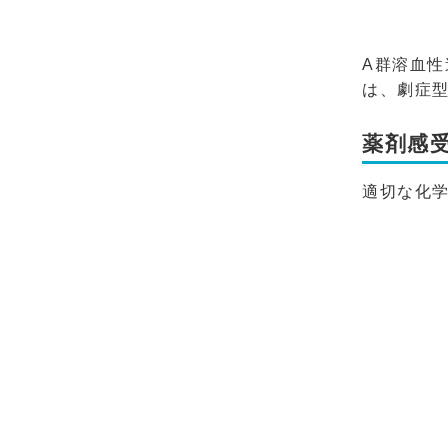
A群溶血
は、劇症
薬剤感
適切な化学