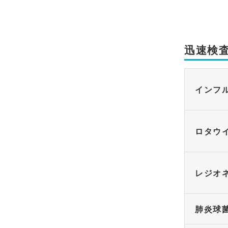
迅速検査
インフ
ロタウ
レジオ
肺炎球