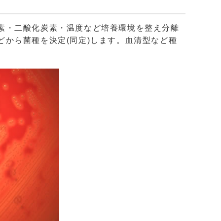
素・二酸化炭素・温度など培養環境を整え分離
から菌種を決定(同定)します。血清型など種