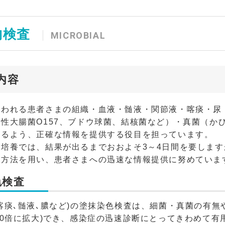
物検査
MICROBIAL
内容
疑われる患者さまの組織・血液・髄液・関節液・喀痰・尿
性大腸菌O157、ブドウ球菌、結核菌など）・真菌（か
れるよう、正確な情報を提供する役目を担っています。
培養では、結果が出るまでおおよそ3～4日間を要します
る方法を用い、患者さまへの迅速な情報提供に努めていま
色検査
喀痰､髄液､膿など)の塗抹染色検査は、細菌・真菌の有
00倍に拡大)でき、感染症の迅速診断にとってきわめて